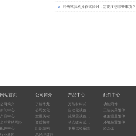
冲击试验机操作试验时，需要注意哪些事项？
网站首页
公司简介
产品中心
配件中心
公司简介
了解华龙
万能材料试验系统
功能附件
新闻中心
公司文化
自动化试验系统
工装夹具附件
产品中心
发展历程
减隔震试验系统
变形测量附件
全球营销网络
资质荣誉
动态疲劳试验系统
环境装置附件
配件中心
组织结构
专用试验系统
MORE
行业新闻
总经理致辞