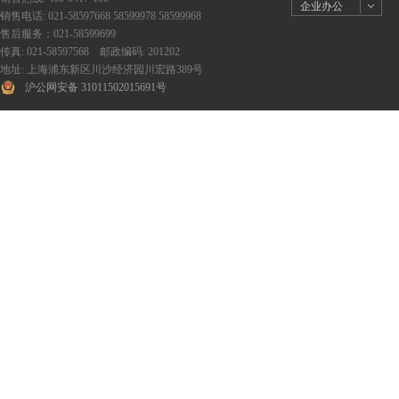
企业办公
销售电话: 021-58597668 58599978 58599968
售后服务：021-58599699
传真: 021-58597568 邮政编码: 201202
地址: 上海浦东新区川沙经济园川宏路389号
沪公网安备 31011502015691号