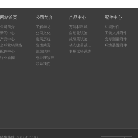
网站首页
公司简介
产品中心
配件中心
公司简介
了解华龙
万能材料试验系统
功能附件
新闻中心
公司文化
自动化试验系统
工装夹具附件
产品中心
发展历程
减隔震试验系统
变形测量附件
全球营销网络
资质荣誉
动态疲劳试验系统
环境装置附件
配件中心
组织结构
专用试验系统
行业新闻
总经理致辞
联系我们
销售热线: 400-6417-100