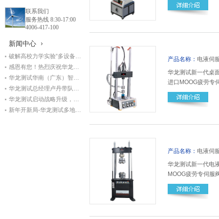
联系我们
服务热线 8:30-17:00
4006-417-100
新闻中心
破解高校力学实验“多设备学习难”痛点，华龙成套方案再获名校复购
产品名称：
电液伺服疲劳
感恩有您！热烈庆祝华龙测试成立33周年!
华龙测试新一代桌面
华龙测试华南（广东）智能制造基地正式开工奠基
进口MOOG疲劳
华龙测试总经理卢丹带队赴甘肃交科集团回访，深化基建检测领域合作
多详情：021-5859
华龙测试启动战略升级，开启高质量发展新篇章
新年开新局-华龙测试多地设备交付进行时
产品名称：
电液伺服疲劳试
华龙测试新一代电液
MOOG疲劳专伺
情：021-5859766