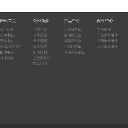
网站首页
公司简介
产品中心
配件中心
公司简介
了解华龙
万能材料试验系统
功能附件
新闻中心
公司文化
自动化试验系统
工装夹具附件
产品中心
发展历程
减隔震试验系统
变形测量附件
全球营销网络
资质荣誉
动态疲劳试验系统
环境装置附件
配件中心
组织结构
专用试验系统
行业新闻
总经理致辞
联系我们