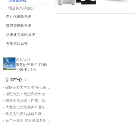
弹簧试验机
蠕变持久试验机
自动化试验系统
减隔震试验系统
动态疲劳试验系统
专用试验系统
联系我们
服务热线 8:30-17:00
4006-417-100
新闻中心
破解高校力学实验“多设备学习难”痛点，华龙成套方案再获名校复购
感恩有您！热烈庆祝华龙测试成立33周年!
华龙测试华南（广东）智能制造基地正式开工奠基
华龙测试总经理卢丹带队赴甘肃交科集团回访，深化基建检测领域合作
华龙测试启动战略升级，开启高质量发展新篇章
新年开新局-华龙测试多地设备交付进行时