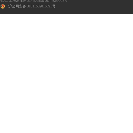
地址: 上海浦东新区川沙经济园川宏路389号
沪公网安备 31011502015691号